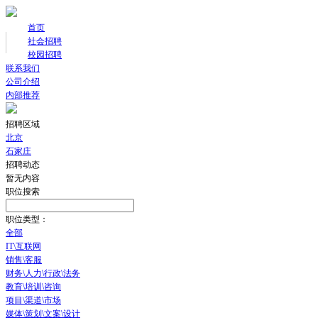
首页
社会招聘
校园招聘
联系我们
公司介绍
内部推荐
招聘区域
北京
石家庄
招聘动态
暂无内容
职位搜索
职位类型：
全部
IT\互联网
销售\客服
财务\人力\行政\法务
教育\培训\咨询
项目\渠道\市场
媒体\策划\文案\设计