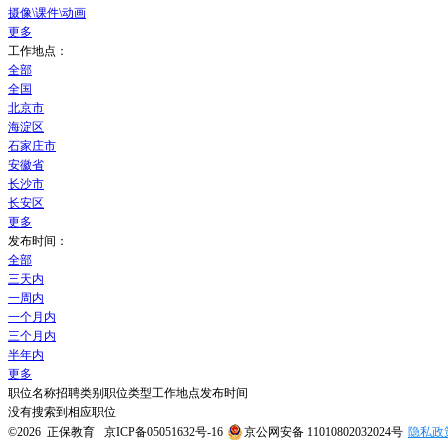
摄像\课件\动画
更多
工作地点：
全部
全国
北京市
海淀区
石家庄市
安徽省
长沙市
长安区
更多
发布时间：
全部
三天内
一周内
一个月内
三个月内
半年内
更多
职位名称
招聘类别
职位类型
工作地点
发布时间
没有搜索到相应职位
©2026 正保教育
京ICP备05051632号-16
京公网安备 11010802032024号
隐私政