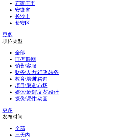
石家庄市
安徽省
长沙市
长安区
更多
职位类型：
全部
IT\互联网
销售\客服
财务\人力\行政\法务
教育\培训\咨询
项目\渠道\市场
媒体\策划\文案\设计
摄像\课件\动画
更多
发布时间：
全部
三天内