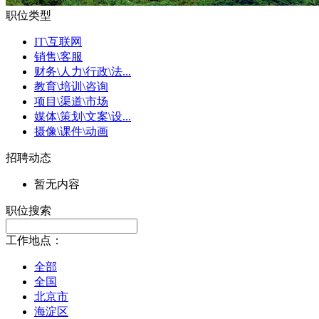
职位类型
IT\互联网
销售\客服
财务\人力\行政\法...
教育\培训\咨询
项目\渠道\市场
媒体\策划\文案\设...
摄像\课件\动画
招聘动态
暂无内容
职位搜索
工作地点：
全部
全国
北京市
海淀区